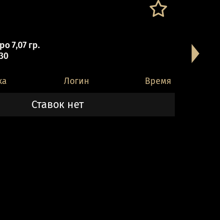
о 7,07 гр.
 30
ка
Логин
Время
Ставок нет