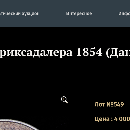
тический аукцион
Интересное
Инфо
 риксадалера 1854 (Да
Лот №549
Цена
:
4 00