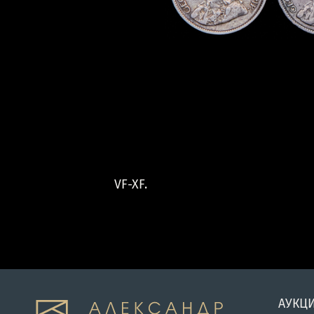
VF-XF.
АУКЦ