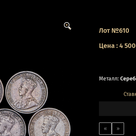
Лот №610
Цена
:
4 500
Металл:
Серебр
Став
«
»