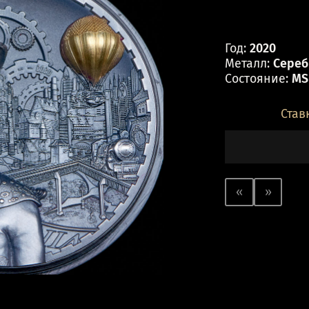
Год:
2020
Металл:
Серебр
Состояние:
MS
Став
«
»