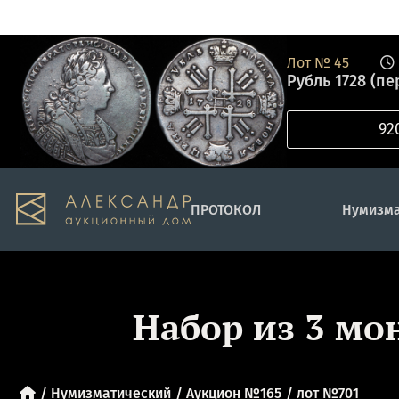
Лот №
45
Рубль 1728 (пе
ПРОТОКОЛ
Нумизма
Набор из 3 мо
Нумизматический
Аукцион №165
лот №701