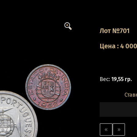
Лот №701
Цена
:
4 00
Вес:
19,55 гр.
Став
«
»