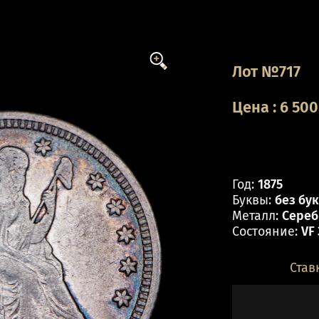
Лот №717
Цена
:
6 500
Год:
1875
Буквы:
без бу
Металл:
Серебр
Состояние:
VF
Став