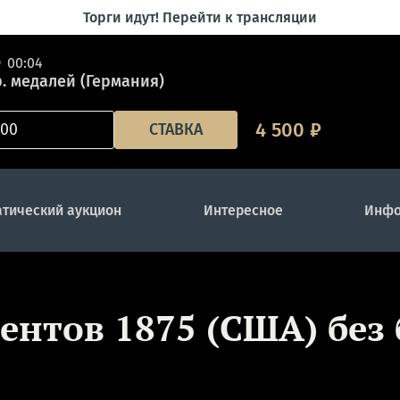
Торги идут! Перейти к трансляции
00:04
р. медалей (Германия)
4 500
₽
СТАВКА
тический аукцион
Интересное
Инфо
центов 1875 (США) без 