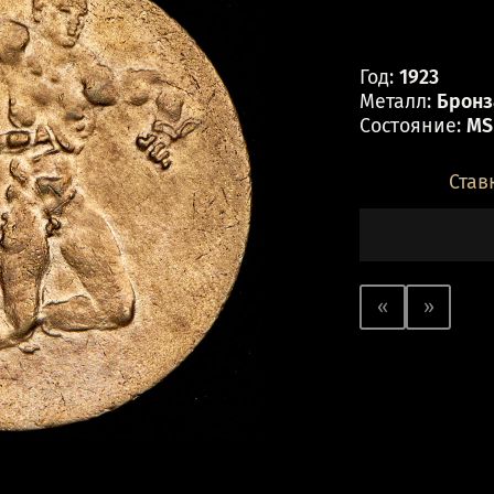
Год:
1923
Металл:
Бронза
Состояние:
MS
Став
«
»