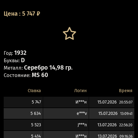
Цена
:
5 747
₽
1932
Год:
D
Буквы:
Серебро 14,98 гр.
Металл:
MS 60
Состояние:
Ставка
Логин
Время
5 747
И***н
15.07.2026
20:55:07
5 634
e***v
15.07.2026
13:09:41
5 523
J***n
13.07.2026
22:56:20
5 414
И***н
13.07.2026
09:16:36