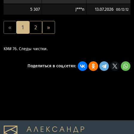
5 307
J***n
13.07.2026
00:12:12
«
1
2
»
KM# 76. Следы чистки.
Поделиться в соц.сетях: