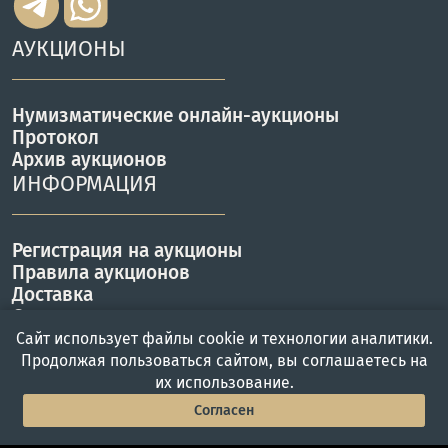
АУКЦИОНЫ
Нумизматические онлайн-аукционы
Протокол
Архив аукционов
ИНФОРМАЦИЯ
Регистрация на аукционы
Правила аукционов
Доставка
Оплата
КОНТАКТЫ
Сайт использует файлы cookie и технологии аналитики.
Продолжая пользоваться сайтом, вы соглашаетесь на
их использование.
г. Москва, ул. Вавилова 57Б
Согласен
Работаем с Пн-Пт с 10 до 19 ч.
Главная
Войти
Меню