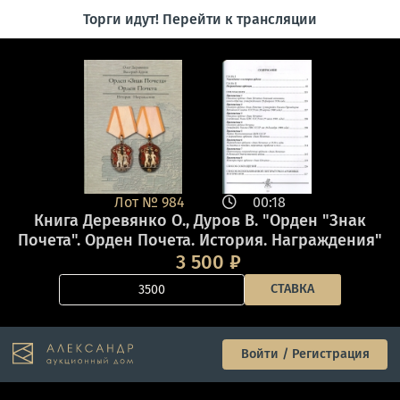
Торги идут! Перейти к трансляции
Лот №
984
00:18
Книга Деревянко О., Дуров В. "Орден "Знак
Почета". Орден Почета. История. Награждения"
3 500
202...
₽
СТАВКА
Войти / Регистрация