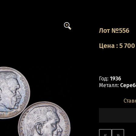
Лот №556
Цена
:
5 700
Год:
1936
Металл:
Серебр
Став
«
»