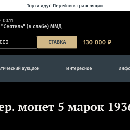
Торги идут! Перейти к трансляции
00:11
 "Сеятель" (в слабе) ММД
130 000
₽
СТАВКА
тический аукцион
Интересное
Инфо
сер. монет 5 марок 193