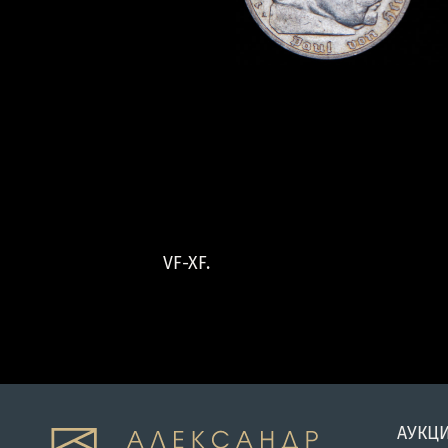
VF-XF.
АУКЦ