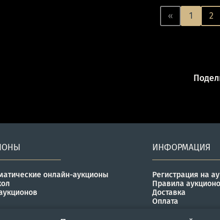
«
1
2
Подели
ИОНЫ
ИНФОРМАЦИЯ
матические онлайн-аукционы
Регистрация на а
кол
Правила аукцион
аукционов
Доставка
Оплата