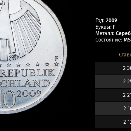
Год:
2009
Буквы:
F
Металл:
Серебр
Состояние:
MS
Став
2 3
2 2
2 2
2 1
2 1