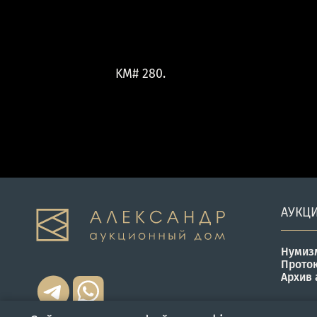
KM# 280.
АУКЦ
Нумиз
Прото
Архив 