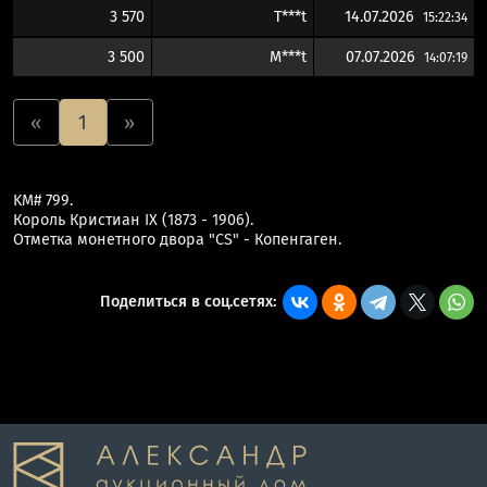
3 570
T***t
14.07.2026
15:22:34
3 500
M***t
07.07.2026
14:07:19
«
1
»
KM# 799.
Король Кристиан IX (1873 - 1906).
Отметка монетного двора "CS" - Копенгаген.
Поделиться в соц.сетях: