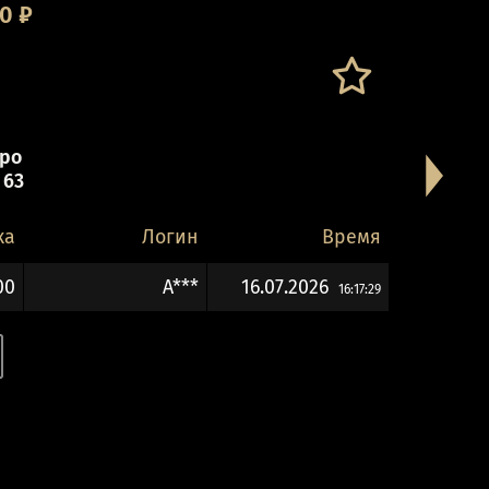
00
₽
ро
 63
ка
Логин
Время
00
A***
16.07.2026
16:17:29