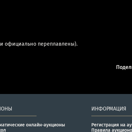
были официально переплавлены).
Подели
ИОНЫ
ИНФОРМАЦИЯ
матические онлайн-аукционы
Регистрация на а
кол
Правила аукцион