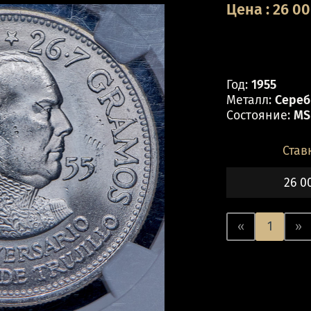
Цена
:
26 0
Год:
1955
Металл:
Сереб
Состояние:
MS
Став
26 0
«
1
»