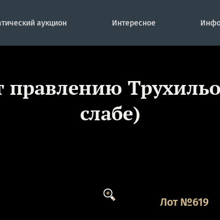
тический аукцион
Интересное
Инфо
ет правлению Трухиль
слабе)
Лот №619