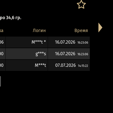
о 34,6 гр.
ка
Логин
Время
06
M***t *
16.07.2026
16:23:06
00
g***s
16.07.2026
16:23:06
00
M***t
07.07.2026
14:15:22