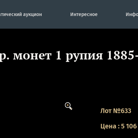
тический аукцион
Интересное
Инфо
ер. монет 1 рупия 1885
Лот №633
Цена
:
5 106