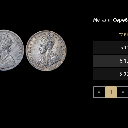
Металл:
Серебр
Став
5 1
5 1
5 0
«
1
»