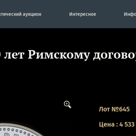
тический аукцион
Интересное
Инфо
0 лет Римскому догов
Лот №645
Цена
:
4 533