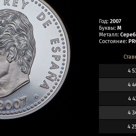
Год:
2007
Буквы:
M
Металл:
Серебр
Состояние:
PR
Став
4 5
4 4
4 4
4 3
4 2