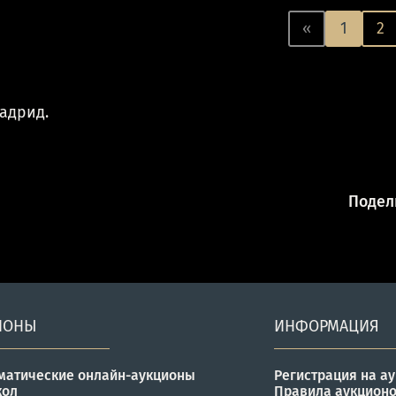
«
1
2
адрид.
Подели
ИОНЫ
ИНФОРМАЦИЯ
матические онлайн-аукционы
Регистрация на а
кол
Правила аукцион