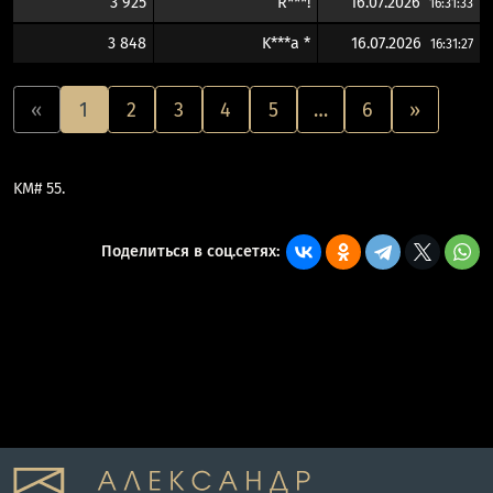
3 925
R***!
16.07.2026
16:31:33
3 848
K***a *
16.07.2026
16:31:27
«
1
2
3
4
5
…
6
»
KM# 55.
Поделиться в соц.сетях: