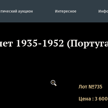
тический аукцион
Интересное
Инфо
нет 1935-1952 (Португ
Лот №735
Цена
:
3 600