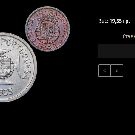
Вес:
19,55 гр.
Став
«
»