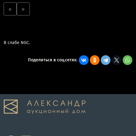
«
»
В слабе NGC.
Поделиться в соц.сетях: