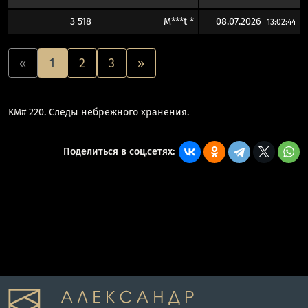
3 518
M***t *
08.07.2026
13:02:44
«
1
2
3
»
KM# 220. Следы небрежного хранения.
Поделиться в соц.сетях: