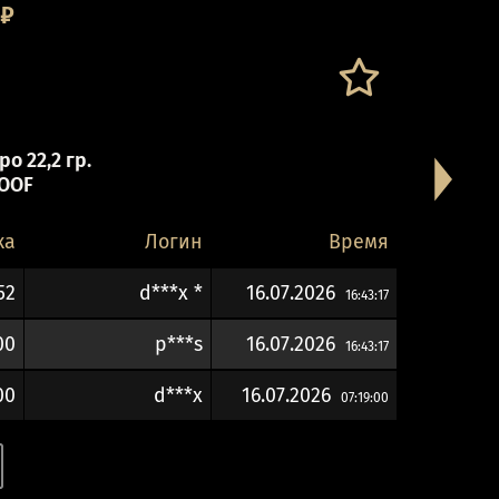
₽
о 22,2 гр.
OOF
ка
Логин
Время
52
d***x *
16.07.2026
16:43:17
00
p***s
16.07.2026
16:43:17
00
d***x
16.07.2026
07:19:00