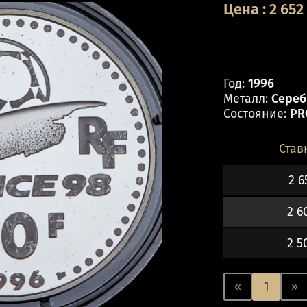
Цена
:
2 652
Год:
1996
Металл:
Серебр
Состояние:
PR
Став
2 6
2 6
2 5
«
1
»