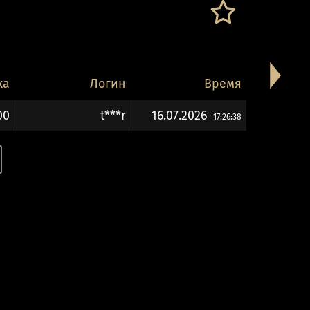
ка
Логин
Время
00
t***r
16.07.2026
17:26:38