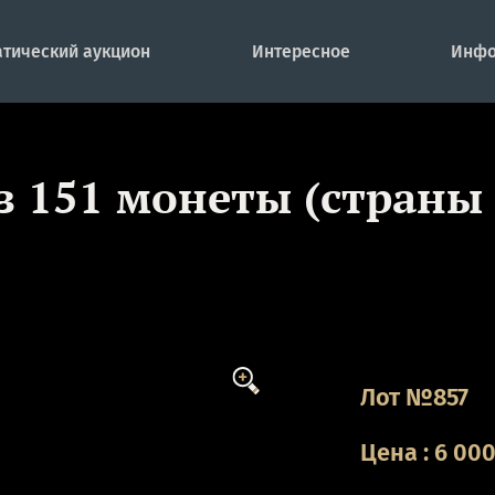
тический аукцион
Интересное
Инфо
з 151 монеты (страны
Лот №857
Цена
:
6 00