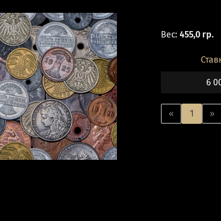
Вес:
455,0 гр.
Став
6 0
«
1
»