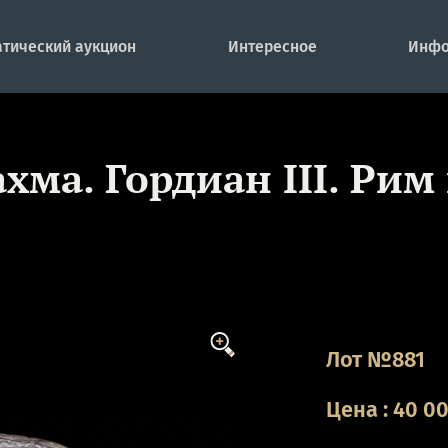
тический аукцион
Интересное
Инфо
хма. Гордиан III. Ри
Лот №881
Цена
:
40 0