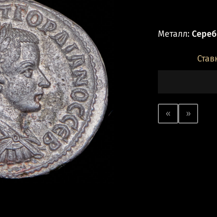
Металл:
Серебр
Став
«
»