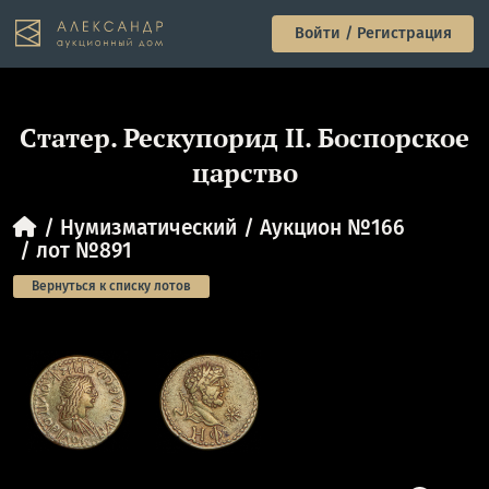
Войти / Регистрация
Cтатер. Рескупорид II. Боспорское
царство
Нумизматический
Аукцион №166
лот №891
Вернуться к списку лотов