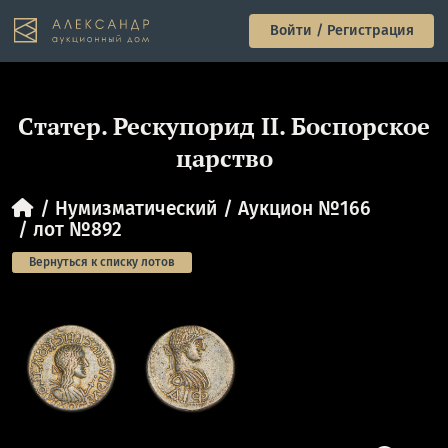
Войти / Регистрация
Cтатер. Рескупорид II. Боспорское
царство
Нумизматический
Аукцион №166
лот №892
Вернуться к списку лотов