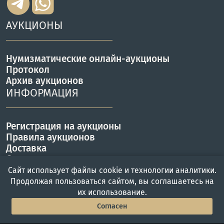
АУКЦИОНЫ
Нумизматические онлайн-аукционы
Протокол
Архив аукционов
ИНФОРМАЦИЯ
Регистрация на аукционы
Правила аукционов
Доставка
Оплата
КОНТАКТЫ
Сайт использует файлы cookie и технологии аналитики.
Продолжая пользоваться сайтом, вы соглашаетесь на
их использование.
г. Москва, ул. Вавилова 57Б
Согласен
Работаем с Пн-Пт с 10 до 19 ч.
Главная
Войти
Меню