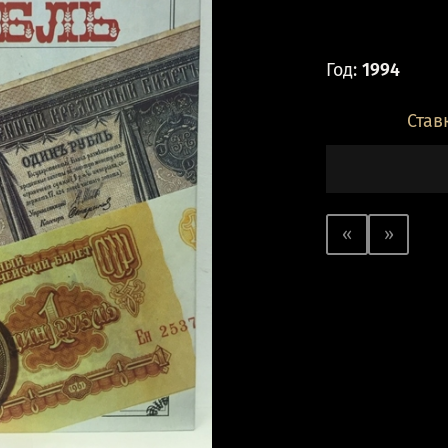
Год:
1994
Став
«
»