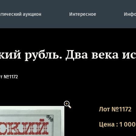
тический аукцион
Интересное
Инфо
кий рубль. Два века и
т №1172
Лот №1172
Цена
:
1 000