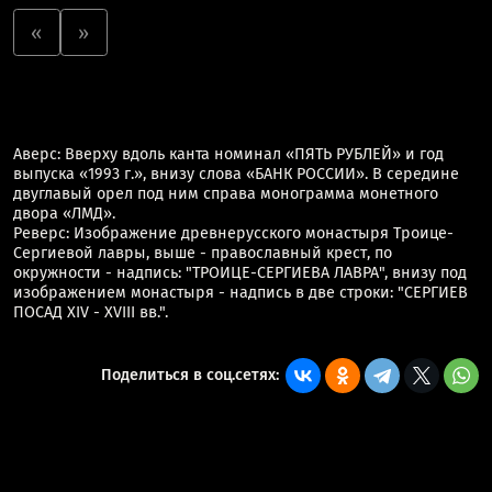
«
»
Аверс: Вверху вдоль канта номинал «ПЯТЬ РУБЛЕЙ» и год
выпуска «1993 г.», внизу слова «БАНК РОССИИ». В середине
двуглавый орел под ним справа монограмма монетного
двора «ЛМД».
Реверс: Изображение древнерусского монастыря Троице-
Сергиевой лавры, выше - православный крест, по
окружности - надпись: "ТРОИЦЕ-СЕРГИЕВА ЛАВРА", внизу под
изображением монастыря - надпись в две строки: "СЕРГИЕВ
ПОСАД XIV - XVIII вв.".
Поделиться в соц.сетях: