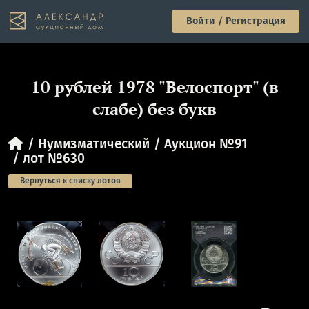
Войти / Регистрация
10 рублей 1978 "Велоспорт" (в
слабе) без букв
Нумизматический
Аукцион №91
лот №630
Вернуться к списку лотов