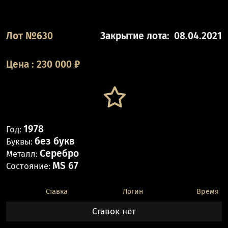
Лот №630
Закрытие лота:
08.04.2021
Цена
:
230 000
₽
1978
Год:
без букв
Буквы:
Серебро
Металл:
MS 67
Состояние:
Ставка
Логин
Время
Ставок нет