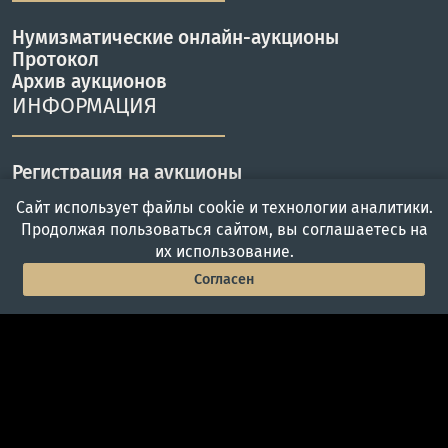
Нумизматические онлайн-аукционы
Протокол
Архив аукционов
ИНФОРМАЦИЯ
Регистрация на аукционы
Правила аукционов
Сайт использует файлы cookie и технологии аналитики.
Доставка
Продолжая пользоваться сайтом, вы соглашаетесь на
Оплата
их использование.
КОНТАКТЫ
Согласен
Главная
Войти
Меню
г. Москва, ул. Вавилова 57Б
Работаем с Пн-Пт с 10 до 19 ч.
Телефон: +7(495) 357-46-00
info@adalex.ru
© 2005–2026, Аукционный Дом «Александр»