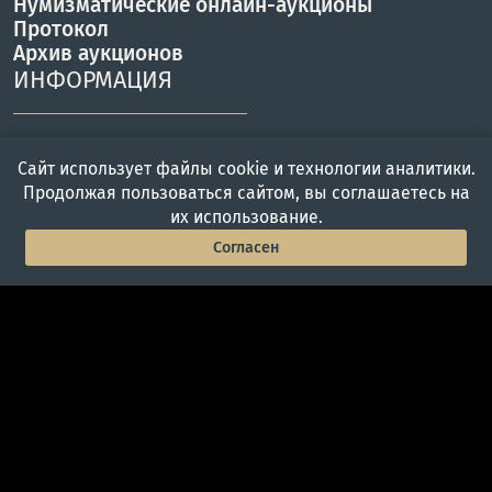
Нумизматические онлайн-аукционы
Протокол
Архив аукционов
ИНФОРМАЦИЯ
Регистрация на аукционы
Сайт использует файлы cookie и технологии аналитики.
Правила аукционов
Продолжая пользоваться сайтом, вы соглашаетесь на
Доставка
их использование.
Оплата
Согласен
КОНТАКТЫ
Главная
Войти
Меню
г. Москва, ул. Вавилова 57Б
Работаем с Пн-Пт с 10 до 19 ч.
Телефон: +7(495) 357-46-00
info@adalex.ru
© 2005–2026, Аукционный Дом «Александр»