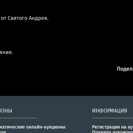
 от Святого Андрея.
яние.
Подели
ИОНЫ
ИНФОРМАЦИЯ
матические онлайн-аукционы
Регистрация на а
кол
Правила аукцион