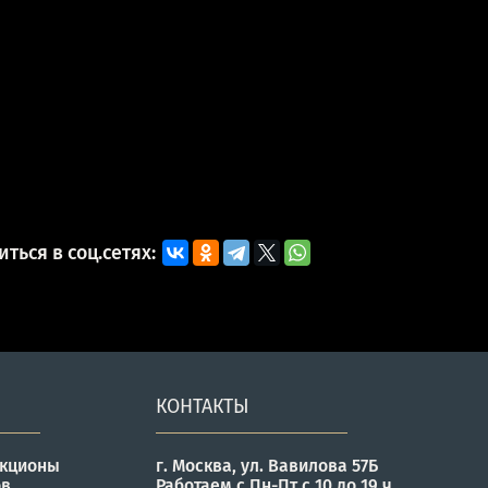
ться в соц.сетях:
КОНТАКТЫ
укционы
г. Москва, ул. Вавилова 57Б
ов
Работаем с Пн-Пт с 10 до 19 ч.