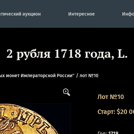
тический аукцион
Интересное
Инфо
2 рубля 1718 года, L.
ых монет Императорской России"
лот №10
Лот №10
Старт:
$
20 0
Год:
1718