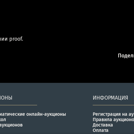
ии proof.
Подели
ИОНЫ
ИНФОРМАЦИЯ
матические онлайн-аукционы
Регистрация на а
кол
Правила аукцион
аукционов
Доставка
Оплата