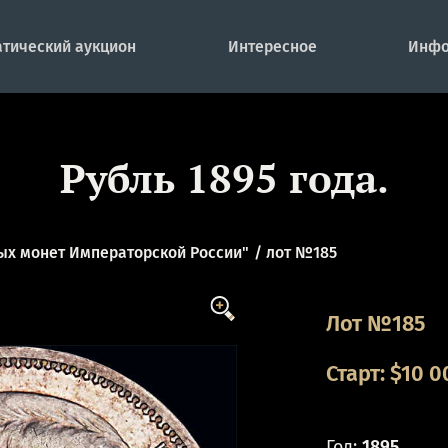
тический аукцион
Интересное
Инфо
Рубль 1895 года.
ых монет Императорской России"
лот №185
Лот №185
Старт:
$
10 0
Год:
1895