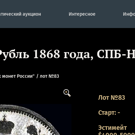
тический аукцион
Интересное
Инфо
Рубль 1868 года, СПБ-H
 монет России"
лот №83
Лот №83
Старт:
-
Эстимейт