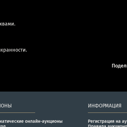
квами.
охранности.
Подели
ИОНЫ
ИНФОРМАЦИЯ
матические онлайн-аукционы
Регистрация на а
кол
Правила аукцион