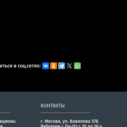
ться в соц.сетях:
КОНТАКТЫ
укционы
г. Москва, ул. Вавилова 57Б
ов
Работаем с Пн-Пт с 10 до 19 ч.