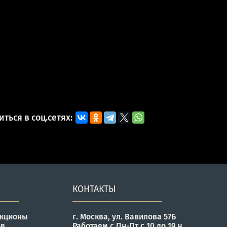
ться в соц.сетях:
КОНТАКТЫ
укционы
г. Москва, ул. Вавилова 57Б
ов
Работаем с Пн-Пт с 10 до 19 ч.