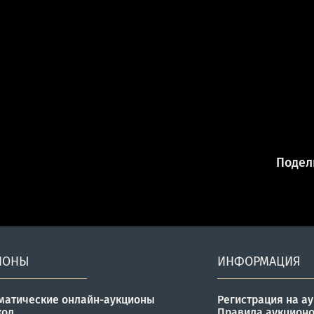
Подели
ИОНЫ
ИНФОРМАЦИЯ
матические онлайн-аукционы
Регистрация на а
кол
Правила аукцион