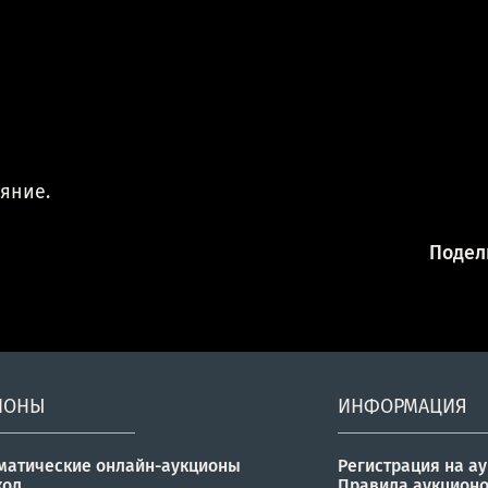
ояние.
Подели
ИОНЫ
ИНФОРМАЦИЯ
матические онлайн-аукционы
Регистрация на а
кол
Правила аукцион