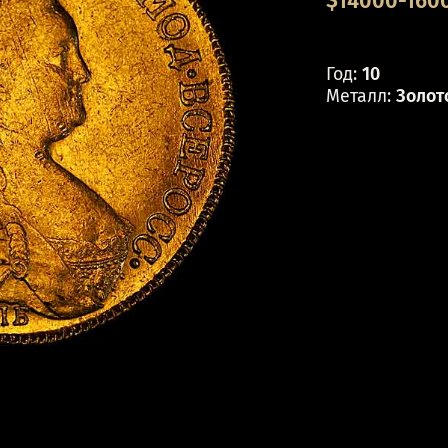
$14000-1600
Год:
10
Металл:
Золот