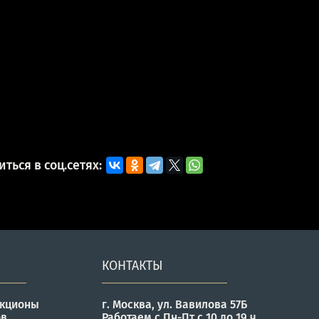
ться в соц.сетях:
КОНТАКТЫ
укционы
г. Москва, ул. Вавилова 57Б
ов
Работаем с Пн-Пт с 10 до 19 ч.