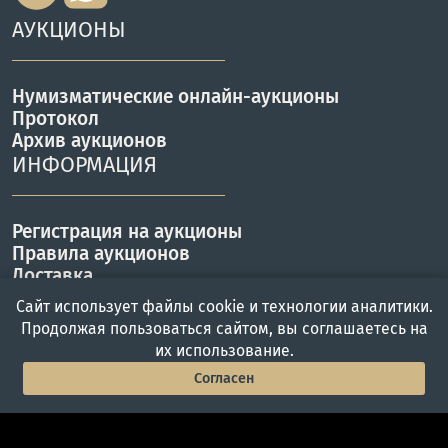
АУКЦИОНЫ
Нумизматические онлайн-аукционы
Протокол
Архив аукционов
ИНФОРМАЦИЯ
Регистрация на аукционы
Правила аукционов
Доставка
Оплата
Сайт использует файлы cookie и технологии аналитики.
КОНТАКТЫ
Продолжая пользоваться сайтом, вы соглашаетесь на
их использование.
Согласен
г. Москва, ул. Вавилова 57Б
Главная
Войти
Меню
Работаем с Пн-Пт с 10 до 19 ч.
Телефон: +7(495) 357-46-00