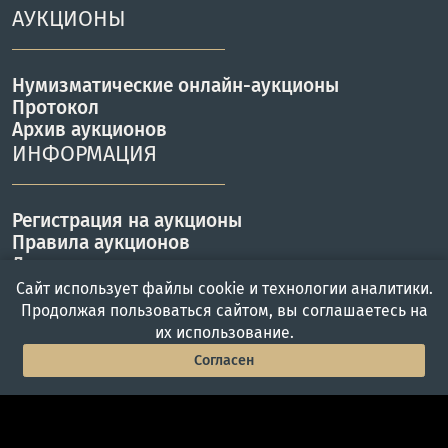
АУКЦИОНЫ
Нумизматические онлайн-аукционы
Протокол
Архив аукционов
ИНФОРМАЦИЯ
Регистрация на аукционы
Правила аукционов
Доставка
Оплата
Сайт использует файлы cookie и технологии аналитики.
КОНТАКТЫ
Продолжая пользоваться сайтом, вы соглашаетесь на
их использование.
Согласен
г. Москва, ул. Вавилова 57Б
Главная
Войти
Меню
Работаем с Пн-Пт с 10 до 19 ч.
Телефон: +7(495) 357-46-00
info@adalex.ru