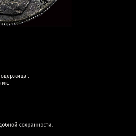
модержица".
ник.
добной сохранности.