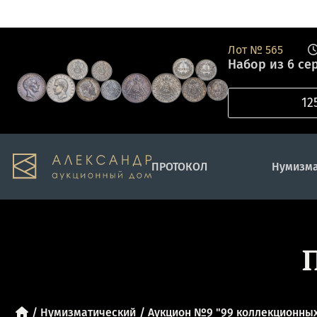
Лот №
565
Набор из 6 сер
ПРОТОКОЛ
Нумизма
Нумизматический
Аукцион №9 "99 коллекционных