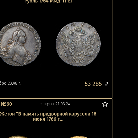
Рубль 1764 ММД-ТI-ЕI
53 285
ро 23,98 г.
₽
0
т №60
закрыт 21.03.24
Жетон "В память придворной карусели 16
июня 1766 г...