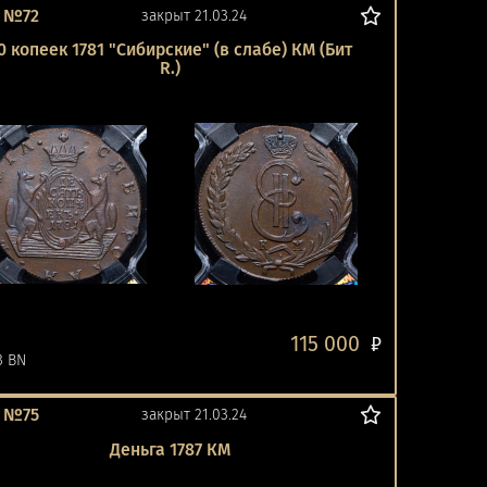
 №72
закрыт 21.03.24
0 копеек 1781 "Сибирские" (в слабе) КМ (Бит
R.)
115 000
ь
₽
3 BN
 №75
закрыт 21.03.24
Деньга 1787 КМ