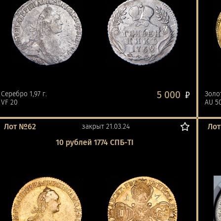
5 000
Серебро 1,97 г.
₽
Золот
VF 20
AU 5
Лот №62
Ло
закрыт 21.03.24
10 рублей 1774 СПБ-ТI