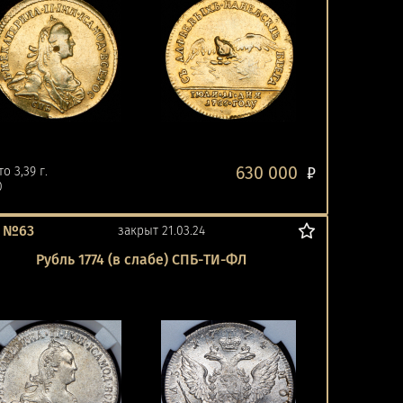
630 000
о 3,39 г.
₽
0
т №63
закрыт 21.03.24
Рубль 1774 (в слабе) СПБ-ТИ-ФЛ