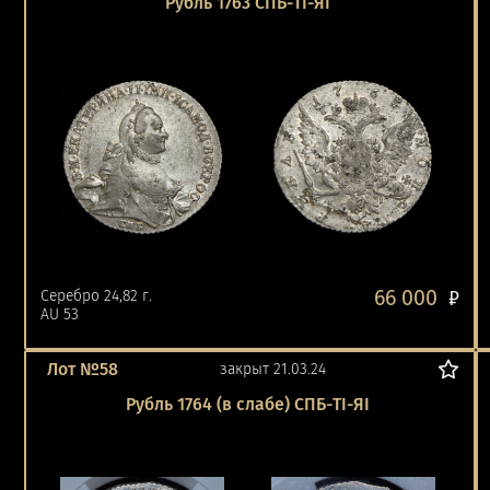
Рубль 1763 СПБ-ТI-ЯI
66 000
Серебро 24,82 г.
₽
AU 53
Лот №58
закрыт 21.03.24
Рубль 1764 (в слабе) СПБ-ТI-ЯI