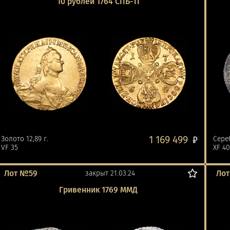
10 рублей 1764 СПБ-ТI
1 169 499
Золото 12,89 г.
₽
Сереб
VF 35
XF 4
Лот №59
Ло
закрыт 21.03.24
Гривенник 1769 ММД