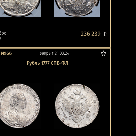
236 239
бро
₽
3
т №66
закрыт 21.03.24
Рубль 1777 СПБ-ФЛ