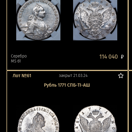
114 040
Серебро
₽
MS 61
Лот №61
закрыт 21.03.24
Рубль 1771 СПБ-ТI-АШ