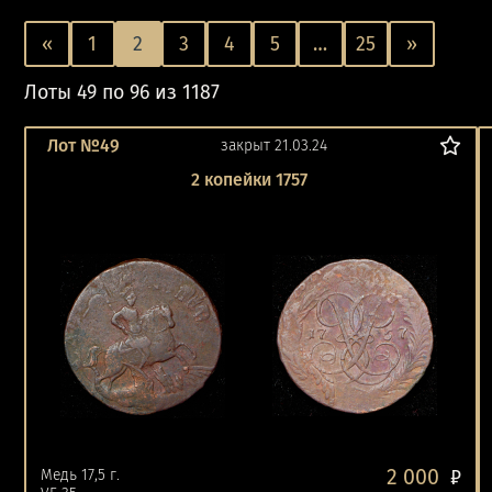
«
1
2
3
4
5
…
25
»
Лоты 49 по 96 из 1187
Лот №49
закрыт 21.03.24
2 копейки 1757
2 000
Медь 17,5 г.
₽