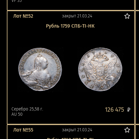
VF 35
Лот №52
закрыт 21.03.24
Рубль 1759 СПБ-ТI-НК
126 475
Серебро 25,58 г.
₽
AU 50
Лот №55
закрыт 21.03.24