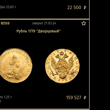
22 500
ро 23,63 г.
₽
0
т №69
закрыт 21.03.24
Рубль 1779 "Дворцовый"
159 527
о 1,25 г.
₽
0