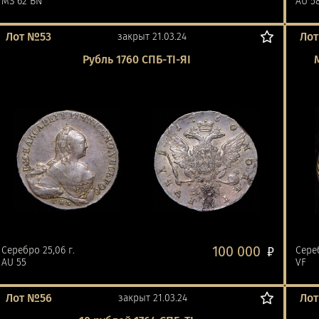
MS 62 BN
AU 5
Лот №53
Ло
закрыт 21.03.24
Рубль 1760 СПБ-ТI-ЯI
100 000
Серебро 25,06 г.
₽
Сереб
AU 55
VF
Лот №56
Лот
закрыт 21.03.24