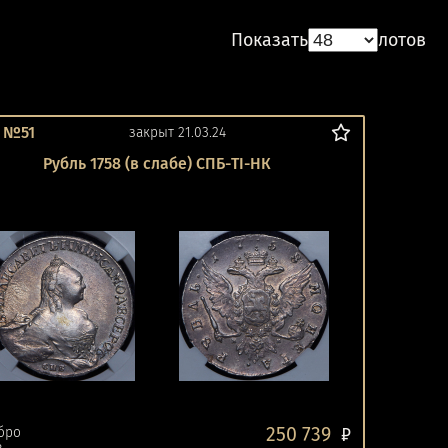
Показать
лотов
 №51
закрыт 21.03.24
Рубль 1758 (в слабе) СПБ-ТI-НК
250 739
бро
₽