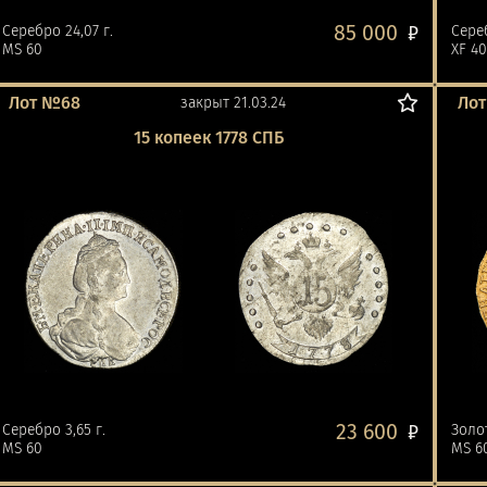
85 000
Серебро 24,07 г.
₽
Сереб
MS 60
XF 4
Лот №68
Ло
закрыт 21.03.24
15 копеек 1778 СПБ
23 600
Серебро 3,65 г.
₽
Золот
MS 60
MS 6