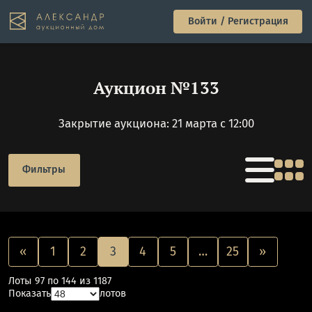
Войти / Регистрация
Аукцион №133
Закрытие аукциона: 21 марта с 12:00
Фильтры
«
1
2
3
4
5
…
25
»
Лоты 97 по 144 из 1187
Показать
лотов