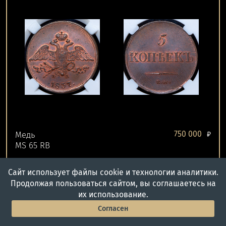
750 000
Медь
₽
MS 65 RB
Сайт использует файлы cookie и технологии аналитики.
Лот №128
закрыт 21.03.24
Продолжая пользоваться сайтом, вы соглашаетесь на
их использование.
5 рублей 1838 (в слабе) СПБ-ПД
(единственный ТОП-г...
Согласен
Главная
Войти
Меню