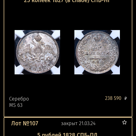
25 копеек 1827 (в слабе) СПБ-НГ
238 590
Серебро
₽
MS 63
Лот №107
закрыт 21.03.24
5 рублей 1828 СПБ-ПД