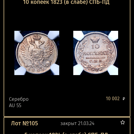
10 копеек 1823 (в слабе) СПБ-ПД
10 002
Серебро
₽
AU 55
Лот №105
закрыт 21.03.24