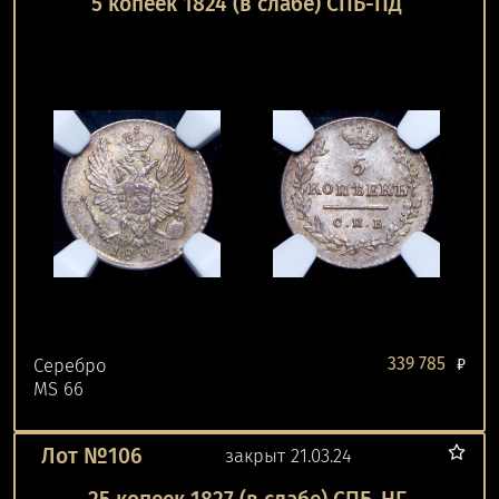
5 копеек 1824 (в слабе) СПБ-ПД
339 785
Серебро
₽
MS 66
Лот №106
закрыт 21.03.24